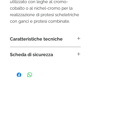
utilizzato con leghe al cromo-
cobalto o al nichel-cromo per la 
realizzazione di protesi scheletriche 
con ganci e protesi combinate.
Caratteristiche tecniche
Miscelazione
:
Scheda di sicurezza
100 g : 18-20 ml
Tempo miscelazione
:
SCARICA
30”
Tempo lavorazione
:
5-7’
Tempo finale
:
9-11'
STAY CONNECTED
Pronto per riscaldo
:
30'
Temperatura max. raggiungibile
1000°C
ISCRIVITI ALLA NEWSLETTER
Espansione totale max
: