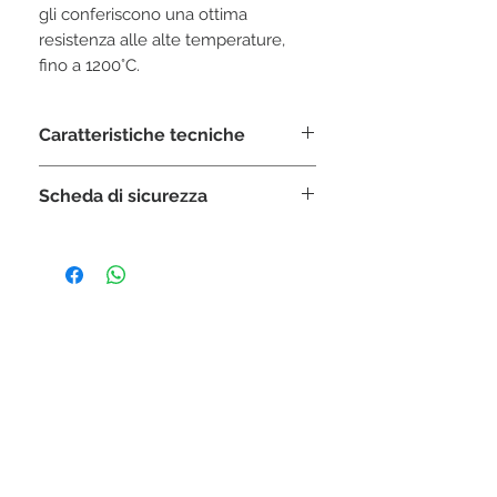
gli conferiscono una ottima
resistenza alle alte temperature,
fino a 1200°C.
Caratteristiche tecniche
Miscelazione
:
Scheda di sicurezza
100 g : 23 ml
Tempo miscelazione
:
SCARICA
60”
Tempo lavorazione
:
3’
Tempo finale
:
5'
STAY CONNECTED
Pronto per riscaldo
:
20'
Temperatura max. raggiungibile
1200°C
ISCRIVITI ALLA NEWSLETTER
Espansione totale max
:
0,7%