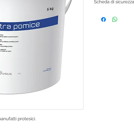
Scheda di sicurezz
SCARICA
nufatti protesici.