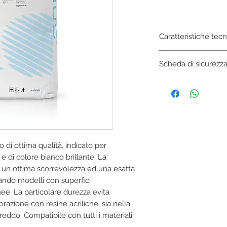
Caratteristiche tec
Miscelazione
:
Scheda di sicurezz
100 g : 28-30 ml
Tempo miscelazion
SCARICA
30” sottovuoto / 60
Tempo lavorazione
:
7’
Tempo finale
:
12’
Tempo rimozione
:
 ottima qualità, indicato per
45 min
e di colore bianco brillante. La
Espansione presa
:
 un ottima scorrevolezza ed una esatta
< 0,15% (2 h)
zando modelli con superfici
Resistenza compres
. La particolare durezza evita
> 33 MPa (1 h)
orazione con resine acriliche, sia nella
eddo. Compatibile con tutti i materiali