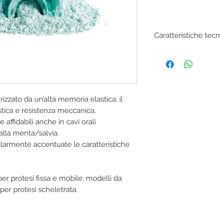
Caratteristiche tec
Miscelazione
:
9 g : 19 ml
Tempo miscelazion
30" manuale
Tempo lavorazione
:
zzato da un’alta memoria elastica; il
1'35"
astica e resistenza meccanica,
Tempo permanenza c
affidabili anche in cavi orali
1'
alla menta/salvia.
Tempo di presa
:
olarmente accentuate le caratteristiche
2'35"
r protesi fissa e mobile, modelli da
per protesi scheletrata.